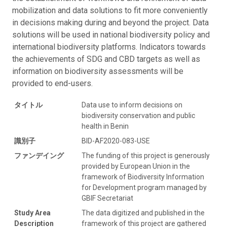
mobilization and data solutions to fit more conveniently
in decisions making during and beyond the project. Data
solutions will be used in national biodiversity policy and
international biodiversity platforms. Indicators towards
the achievements of SDG and CBD targets as well as
information on biodiversity assessments will be
provided to end-users.
タイトル
Data use to inform decisions on
biodiversity conservation and public
health in Benin
識別子
BID-AF2020-083-USE
ファンデイング
The funding of this project is generously
provided by European Union in the
framework of Biodiversity Information
for Development program managed by
GBIF Secretariat
Study Area
The data digitized and published in the
Description
framework of this project are gathered