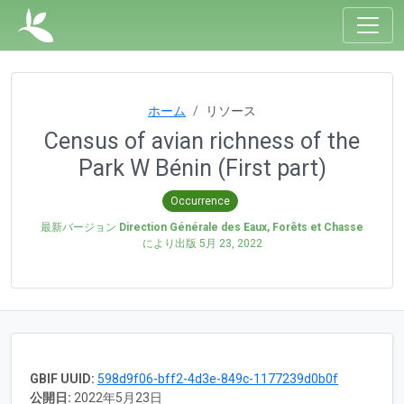
ホーム
リソース
Census of avian richness of the
Park W Bénin (First part)
Occurrence
最新バージョン
Direction Générale des Eaux, Forêts et Chasse
により出版
5月 23, 2022
GBIF UUID:
598d9f06-bff2-4d3e-849c-1177239d0b0f
公開日:
2022年5月23日