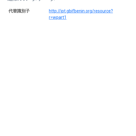
代替識別子
http://ipt.gbifbenin.org/resource?
r=wpart1