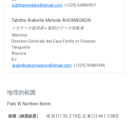
judithamedaho@gmail.com
(+229) 66880907
Tabithe Arabelle Metode AHOMAGNON
メタデータ提供者
最初のデータ採集者
●
Member
Direction Générale des Eaux Forêts et Chasses
Tanguieta
Atacora
BJ
arabelleahomagnon@gmail.com
(+229) 96883946
地理的範囲
Park W Northen Benin
座標（緯度経度）
南 西 [11.35, 2.192], 北 東 [12.467, 3.083]