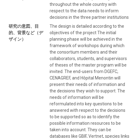
throughout the whole country with
respect to the data needs to inform
decisions in the three partner institutions
研究の意図、目
The design is detailed according to the
的、背景など（デ
objectives of the project The initial
ザイン）
planning phase will be achieved in the
framework of workshops during which
the consortium members and their
collaborators, students, and supervisors
of theses of the master program will be
invited. The end-users from DGEFC,
CENAGREF, and Hôpital Menontin will
present their needs of information and
the decisions they wish to support. The
needs of information will be
reformulated into key questions to be
answered with respect to the decisions
to be supported so as to identify the
possible information resources to be
taken into account. They can be
databases like GBIF, Vertnet, species links