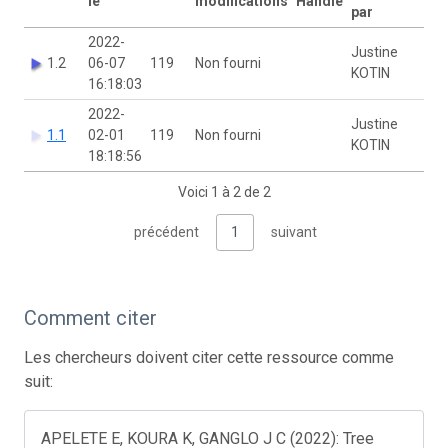
le
modifications
Handle
par
2022-
Justine
1.2
06-07
119
Non fourni
KOTIN
16:18:03
2022-
Justine
1.1
02-01
119
Non fourni
KOTIN
18:18:56
Voici 1 à 2 de 2
précédent
1
suivant
Comment citer
Les chercheurs doivent citer cette ressource comme
suit:
APELETE E, KOURA K, GANGLO J C (2022): Tree