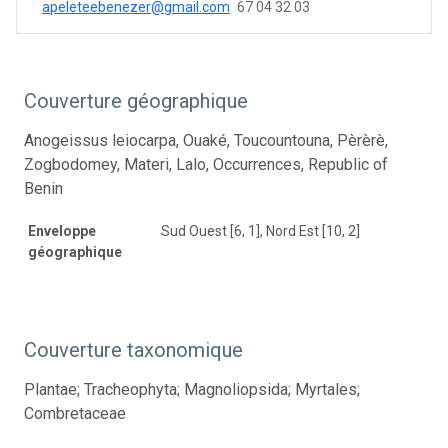
apeleteebenezer@gmail.com
67 04 32 03
Couverture géographique
Anogeissus leiocarpa, Ouaké, Toucountouna, Pèrèrè,
Zogbodomey, Materi, Lalo, Occurrences, Republic of
Benin
Enveloppe
Sud Ouest [6, 1], Nord Est [10, 2]
géographique
Couverture taxonomique
Plantae; Tracheophyta; Magnoliopsida; Myrtales;
Combretaceae