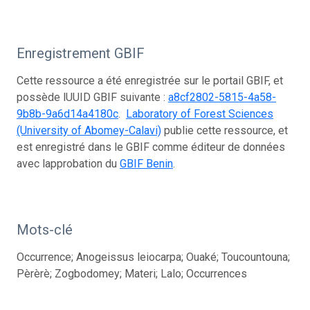
Enregistrement GBIF
Cette ressource a été enregistrée sur le portail GBIF, et
possède lUUID GBIF suivante :
a8cf2802-5815-4a58-
9b8b-9a6d14a4180c
.
Laboratory of Forest Sciences
(University of Abomey-Calavi)
publie cette ressource, et
est enregistré dans le GBIF comme éditeur de données
avec lapprobation du
GBIF Benin
.
Mots-clé
Occurrence; Anogeissus leiocarpa; Ouaké; Toucountouna;
Pèrèrè; Zogbodomey; Materi; Lalo; Occurrences