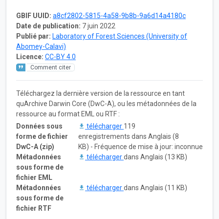
GBIF UUID:
a8cf2802-5815-4a58-9b8b-9a6d14a4180c
Date de publication:
7 juin 2022
Publié par:
Laboratory of Forest Sciences (University of
Abomey-Calavi)
Licence:
CC-BY 4.0
Comment citer
Téléchargez la dernière version de la ressource en tant
quArchive Darwin Core (DwC-A), ou les métadonnées de la
ressource au format EML ou RTF :
Données sous
télécharger
119
forme de fichier
enregistrements dans Anglais (8
DwC-A (zip)
KB) - Fréquence de mise à jour: inconnue
Métadonnées
télécharger
dans Anglais (13 KB)
sous forme de
fichier EML
Métadonnées
télécharger
dans Anglais (11 KB)
sous forme de
fichier RTF