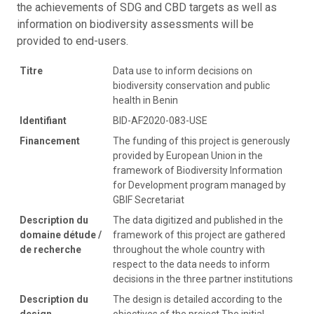
the achievements of SDG and CBD targets as well as
information on biodiversity assessments will be
provided to end-users.
Titre
Data use to inform decisions on
biodiversity conservation and public
health in Benin
Identifiant
BID-AF2020-083-USE
Financement
The funding of this project is generously
provided by European Union in the
framework of Biodiversity Information
for Development program managed by
GBIF Secretariat
Description du
The data digitized and published in the
domaine détude /
framework of this project are gathered
de recherche
throughout the whole country with
respect to the data needs to inform
decisions in the three partner institutions
Description du
The design is detailed according to the
design
objectives of the project The initial