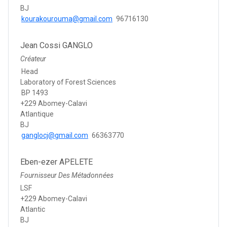
BJ
kourakourouma@gmail.com
96716130
Jean Cossi GANGLO
Créateur
Head
Laboratory of Forest Sciences
BP 1493
+229 Abomey-Calavi
Atlantique
BJ
ganglocj@gmail.com
66363770
Eben-ezer APELETE
Fournisseur Des Métadonnées
LSF
+229 Abomey-Calavi
Atlantic
BJ