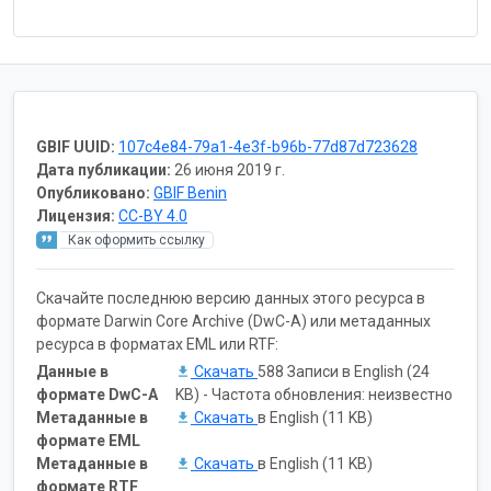
GBIF UUID:
107c4e84-79a1-4e3f-b96b-77d87d723628
Дата публикации:
26 июня 2019 г.
Опубликовано:
GBIF Benin
Лицензия:
CC-BY 4.0
Как оформить ссылку
Скачайте последнюю версию данных этого ресурса в
формате Darwin Core Archive (DwC-A) или метаданных
ресурса в форматах EML или RTF:
Данные в
Скачать
588 Записи в English (24
формате DwC-A
KB) - Частота обновления: неизвестно
Метаданные в
Скачать
в English (11 KB)
формате EML
Метаданные в
Скачать
в English (11 KB)
формате RTF