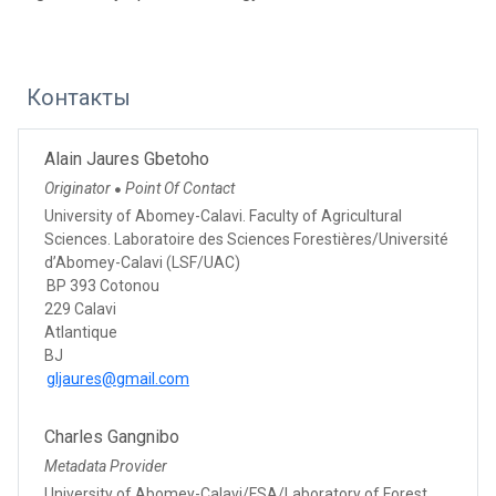
Контакты
Alain Jaures Gbetoho
Originator
Point Of Contact
●
University of Abomey-Calavi. Faculty of Agricultural
Sciences. Laboratoire des Sciences Forestières/Université
d’Abomey-Calavi (LSF/UAC)
BP 393 Cotonou
229 Calavi
Atlantique
BJ
gljaures@gmail.com
Charles Gangnibo
Metadata Provider
University of Abomey-Calavi/FSA/Laboratory of Forest