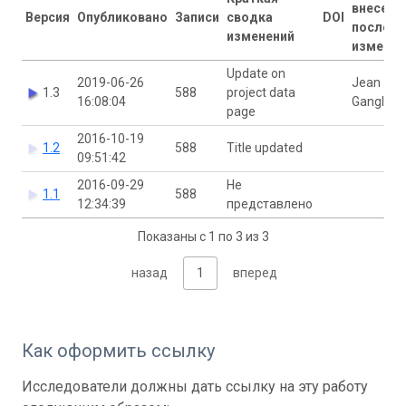
внесены
Версия
Опубликовано
Записи
сводка
DOI
последн
изменений
изменен
Update on
2019-06-26
Jean
1.3
588
project data
16:08:04
Ganglo
page
2016-10-19
1.2
588
Title updated
09:51:42
2016-09-29
Не
1.1
588
12:34:39
представлено
Показаны с 1 по 3 из 3
назад
1
вперед
Как оформить ссылку
Исследователи должны дать ссылку на эту работу