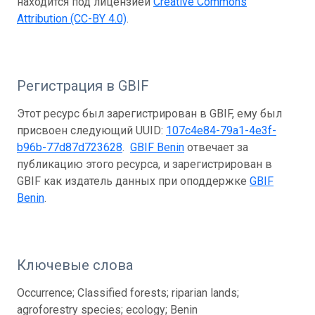
находится под лицензией
Creative Commons
Attribution (CC-BY 4.0)
.
Регистрация в GBIF
Этот ресурс был зарегистрирован в GBIF, ему был
присвоен следующий UUID:
107c4e84-79a1-4e3f-
b96b-77d87d723628
.
GBIF Benin
отвечает за
публикацию этого ресурса, и зарегистрирован в
GBIF как издатель данных при оподдержке
GBIF
Benin
.
Ключевые слова
Occurrence; Classified forests; riparian lands;
agroforestry species; ecology; Benin