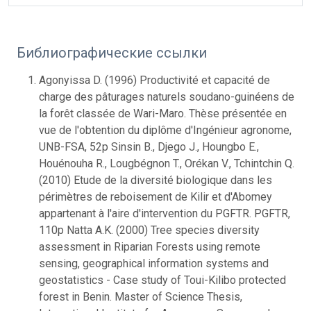
Библиографические ссылки
Agonyissa D. (1996) Productivité et capacité de
charge des pâturages naturels soudano-guinéens de
la forêt classée de Wari-Maro. Thèse présentée en
vue de l'obtention du diplôme d'Ingénieur agronome,
UNB-FSA, 52p Sinsin B., Djego J., Houngbo E.,
Houénouha R., Lougbégnon T., Orékan V., Tchintchin Q.
(2010) Etude de la diversité biologique dans les
périmètres de reboisement de Kilir et d'Abomey
appartenant à l'aire d'intervention du PGFTR. PGFTR,
110p Natta A.K. (2000) Tree species diversity
assessment in Riparian Forests using remote
sensing, geographical information systems and
geostatistics - Case study of Toui-Kilibo protected
forest in Benin. Master of Science Thesis,