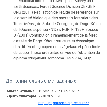
International Institute for Aerospace Survey and
Earth Sciences, Forest Science Division CERGET-
ONG (2011) Réalisation de l'étude de référence sur
la diversité biologique des massifs forestiers des
Trois rivières, de Sota, de Goungoun, de Dogo-Kétou,
de l'Ouémé supérieur-N'Dali, PGFTR, 139P Bossou
B. (2001) Contribution à l'aménagement de la forêt
classée de Dogo-Kétou : structure et dynamique
des différents groupements végétaux et périodicité
de coupe. Thèse présentée en vue de l'obtention du
diplôme d'Ingénieur agronome, UAC-FSA, 141p
Дополнительные метаданные
Альтернативные
107c4e84-79a1-4e3f-b96b-
идентификаторы
77d87d723628
http://ipt.gbifbenin.org/resource?